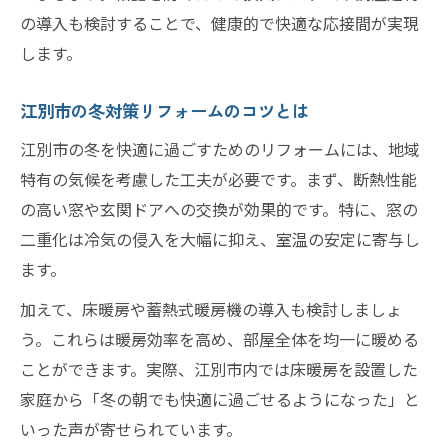
の導入も検討することで、健康的で快適な応接間が実現
リフォーム会社の評判を比較する重要項目
します。
口コミでわかるリフォーム会社の選び方
地元密着型リフォームのメリットとは
江別市の冬対策リフォームのコツとは
応接間リフォームの成功事例に学ぶコツ
江別市の冬を快適に過ごすためのリフォームには、地域
リフォームで実現する快適な室内空間作り
特有の気候を考慮した工夫が必要です。まず、断熱性能
助成金とリフォーム成功の秘訣まとめ
の高い窓や玄関ドアへの交換が効果的です。特に、窓の
助成金を活用したリフォーム成功の流れ
二重化は冷気の侵入を大幅に抑え、室温の安定に寄与し
ます。
江別市のリフォーム助成金情報の調べ方
リフォーム申請時に注意するべき点
加えて、床暖房や蓄熱式暖房機の導入も検討しましょ
信頼できるリフォーム会社の見分け方
う。これらは暖房効率を高め、部屋全体を均一に暖める
ことができます。実際、江別市内では床暖房を設置した
応接間リフォーム事例から学ぶ実践ポイン
家庭から「冬の朝でも快適に過ごせるようになった」と
ト
いった声が寄せられています。
応接間を心地よく変えるリフォーム体験