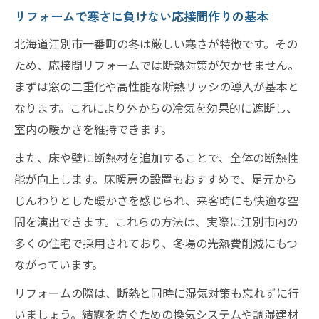
断熱性を高めるリフォームの実践事例紹介
リフォームで寒さに負けない応接間作りの基本
リフォームで暖房効率を上げる方法を解説
北海道江別市一番町の冬は厳しい寒さが特徴です。その
快適性を追求した応接間リフォームの工夫
ため、応接間リフォームでは断熱対策が欠かせません。
リフォーム会社の評判と信頼性の見極め方
まずは窓の二重化や高性能な断熱サッシの導入が基本と
江別市リフォーム評判を参考にするポイン
なります。これにより外からの冷気を効果的に遮断し、
ト
室内の暖かさを維持できます。
補助金活用で叶う応接間の刷新方法
また、床や壁に断熱材を追加することで、全体の断熱性
補助金を活用したリフォームの進め方
能が向上します。床暖房の設置もおすすめで、足元から
江別市リフォーム助成金一覧の確認方法
じんわりとした暖かさを感じられ、来客時にも快適な空
間を演出できます。これらの方法は、実際に江別市内の
リフォーム申請で注意すべきポイントと流
多くの住宅で採用されており、冬場の光熱費削減にもつ
れ
ながっています。
応接間リフォームで使える主な給付金概要
リフォームの際は、断熱と同時に湿気対策も忘れずに行
リフォーム費用を抑えるための具体策
いましょう。結露を防ぐための換気システムや調湿建材
江別市一番町で評判のリフォームポイント