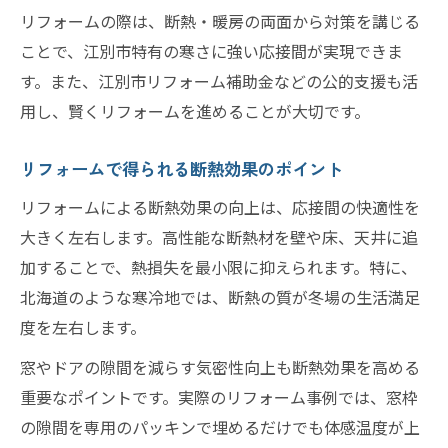
リフォームの際は、断熱・暖房の両面から対策を講じる
リフォーム体験談で分かる応接間の変化
ことで、江別市特有の寒さに強い応接間が実現できま
断熱リフォームが暮らしを豊かにする理由
す。また、江別市リフォーム補助金などの公的支援も活
評判のリフォーム会社で叶う安心施工
用し、賢くリフォームを進めることが大切です。
補助金利用で賢く進める応接間改装術
リフォーム体験から学ぶ満足のポイント
リフォームで得られる断熱効果のポイント
リフォームによる断熱効果の向上は、応接間の快適性を
大きく左右します。高性能な断熱材を壁や床、天井に追
加することで、熱損失を最小限に抑えられます。特に、
北海道のような寒冷地では、断熱の質が冬場の生活満足
度を左右します。
窓やドアの隙間を減らす気密性向上も断熱効果を高める
重要なポイントです。実際のリフォーム事例では、窓枠
の隙間を専用のパッキンで埋めるだけでも体感温度が上