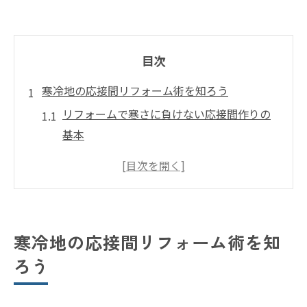
目次
寒冷地の応接間リフォーム術を知ろう
リフォームで寒さに負けない応接間作りの
基本
江別市の冬対策リフォームのコツとは
リフォームで得られる断熱効果のポイント
応接間リフォームが家族空間を快適に変え
る理由
寒冷地の応接間リフォーム術を知
リフォーム会社選びで失敗しないための視
ろう
点
断熱と快適性両立のリフォーム実例