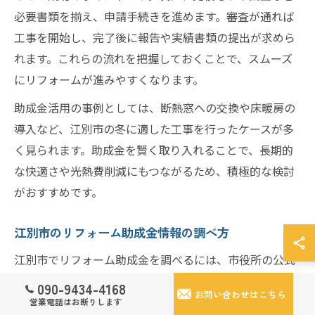
必要書類を揃え、申請手続きを進めます。審査が通れば
工事を開始し、完了後に報告や実績書類の提出が求めら
れます。これらの流れを把握しておくことで、スムーズ
にリフォームが進みやすくなります。
助成金活用の事例としては、断熱窓への交換や床暖房の
導入など、江別市の冬に適した工事を行ったケースが多
く見られます。助成金を賢く取り入れることで、長期的
な快適さや光熱費削減にもつながるため、積極的な検討
がおすすめです。
江別市のリフォーム助成金情報の調べ方
江別市でリフォーム助成金を調べるには、市役所の公式
ウェブサイトや窓口を活用するのが基本です。江別市リ
090-9434-4168
お問い合わせはこちら
フォーム補助金や江別市 助成金一覧などのキーワードで
営業電話はお断りします