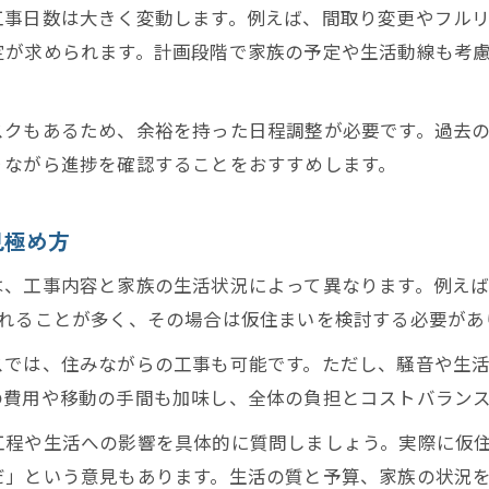
リフォーム期間と仮住まいの費用バランスを考える
工事日数は大きく変動します。例えば、間取り変更やフル
住まい選びはリフォーム日程と工事範囲で決まる
定が求められます。計画段階で家族の予定や生活動線も考
仮住まい先の選択肢とリフォーム日程の関係性
リフォーム期間が長引く場合の仮住まい対策
スクもあるため、余裕を持った日程調整が必要です。過去
マンションリフォーム期間中の生活負担軽減法
りながら進捗を確認することをおすすめします。
工事スケジュール表から考える予算配分術
リフォームスケジュール表で予算管理を徹底
見極め方
リフォーム日程ごとの費用発生タイミングを確認
は、工事内容と家族の生活状況によって異なります。例え
工事期間と予算の関係性を把握して無駄を省く
されることが多く、その場合は仮住まいを検討する必要があ
中古住宅やフルリフォーム時の予算配分例
スでは、住みながらの工事も可能です。ただし、騒音や生
仮住まいや追加工事が予算に及ぼす影響とは
の費用や移動の手間も加味し、全体の負担とコストバラン
戸建てとマンションのリフォーム期間比較
工程や生活への影響を具体的に質問しましょう。実際に仮
戸建てとマンションのリフォーム日程の違い
だ」という意見もあります。生活の質と予算、家族の状況