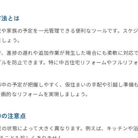
リフォーム期間が延びやすい工程とその理由
リフォーム期間の目安を比較して計画を立てる
方法とは
戸建てとマンションの仮住まい必要性の比較
況や家族の予定を一元管理できる便利なツールです。スケ
間取り変更リフォーム期間の違いを正しく把握
ましょう。
生活に負担をかけず進める賢いリフォーム計画
で、進捗の遅れや追加作業が発生した場合にも柔軟に対応
リフォーム日程で家族の負担を最小限に抑える工夫
ブルを防止できます。特に中古住宅リフォームやフルリフ
リフォーム期間を踏まえた生活スケジュール調整
仮住まいを活用しながら快適にリフォームを進める
事中の予定が把握しやすく、仮住まいの手配や引越し準備
リフォームスケジュール表で効率的な段取りを実現
計画的なリフォームを実現しましょう。
リフォーム期間の短縮と生活維持の両立方法
時の注意点
の状態によって大きく異なります。例えば、キッチンや浴
かることも珍しくありません。