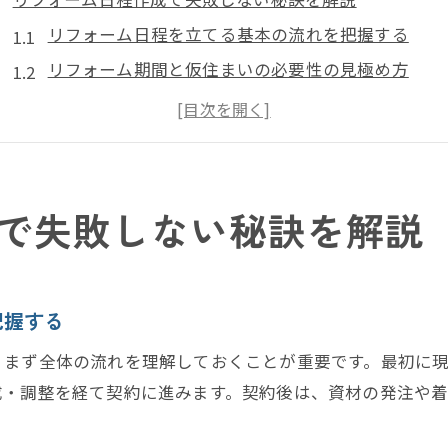
リフォーム日程を立てる基本の流れを把握する
リフォーム期間と仮住まいの必要性の見極め方
リフォームスケジュール表の賢い活用方法とは
工事期間の目安や中古住宅リフォーム時の注意点
戸建てとマンションのリフォーム期間の違いを理解
住みながら工事可能か見極めるリフォーム期間
で失敗しない秘訣を解説
リフォーム期間中の生活動線をどう確保するか
住みながらリフォームする場合の期間目安と注意点
仮住まいが必要かリフォーム期間から判断する方法
把握する
マンションと戸建てで異なるリフォーム日程の考え
、まず全体の流れを理解しておくことが重要です。最初に
間取り変更やフルリフォーム時の住環境対策
成・調整を経て契約に進みます。契約後は、資材の発注や
仮住まいが必要か迷う家族へ現実的な判断法