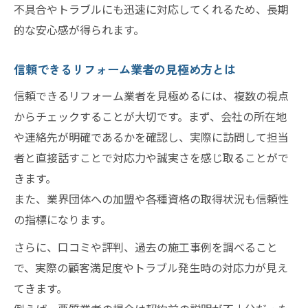
繁忙期・閑散期のリフォーム進行比較
不具合やトラブルにも迅速に対応してくれるため、長期
的な安心感が得られます。
リフォームパートナーと時期調整のコツ
費用を抑えたリフォームの進め方を解説
信頼できるリフォーム業者の見極め方とは
職人の年収から見極める理想的パートナーの条
信頼できるリフォーム業者を見極めるには、複数の視点
件
からチェックすることが大切です。まず、会社の所在地
リフォーム職人の年収が示す信頼の理由
や連絡先が明確であるかを確認し、実際に訪問して担当
年収データで選ぶリフォームパートナー術
者と直接話すことで対応力や誠実さを感じ取ることがで
理想のリフォーム職人に求める資質とは
きます。
高収入職人のリフォーム現場での違い
また、業界団体への加盟や各種資格の取得状況も信頼性
パートナー選びに役立つ職人の年収情報
の指標になります。
実例で学ぶ安心リフォームの成功ポイント集
さらに、口コミや評判、過去の施工事例を調べること
リフォーム実例から学ぶ成功の秘訣
で、実際の顧客満足度やトラブル発生時の対応力が見え
安心リフォームを叶えた成功事例紹介
てきます。
失敗しないリフォームの共通点とは