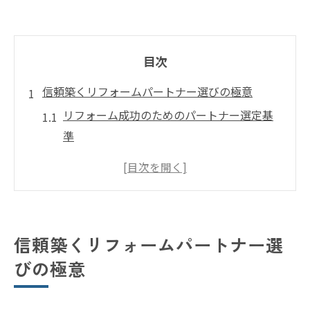
目次
信頼築くリフォームパートナー選びの極意
リフォーム成功のためのパートナー選定基
準
信頼できるリフォーム業者の見極め方とは
リフォームパートナーに必要な条件と特徴
39リフォーム事例に学ぶ安心の選び方
リフォーム選びで後悔しないポイント解説
信頼築くリフォームパートナー選
悪質業者を見抜くためのリフォーム基礎知識
びの極意
リフォーム悪質業者の手口と注意点
信頼性を見極めるリフォームの質問例