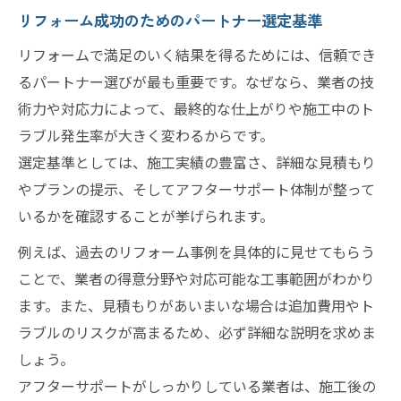
契約前に確認したいリフォームの基本
リフォーム成功のためのパートナー選定基準
リフォームで騙されない見積もりの見方
リフォームで満足のいく結果を得るためには、信頼でき
口コミや評価でリフォーム業者をチェック
るパートナー選びが最も重要です。なぜなら、業者の技
術力や対応力によって、最終的な仕上がりや施工中のト
築年数が古い住宅に適したリフォームとは
ラブル発生率が大きく変わるからです。
築古住宅に最適なリフォーム内容の選定法
選定基準としては、施工実績の豊富さ、詳細な見積もり
リフォームで実現する快適な住まいづくり
やプランの提示、そしてアフターサポート体制が整って
築40年住宅を長持ちさせるリフォーム術
いるかを確認することが挙げられます。
古い家の構造に合わせたリフォーム提案
例えば、過去のリフォーム事例を具体的に見せてもらう
39リフォームで叶える安心の住まい改善
ことで、業者の得意分野や対応可能な工事範囲がわかり
費用や時期選定も安心できるリフォームの進め
ます。また、見積もりがあいまいな場合は追加費用やト
方
ラブルのリスクが高まるため、必ず詳細な説明を求めま
リフォーム費用相場と見積もりのポイント
しょう。
最適なリフォーム時期の選び方と注意点
アフターサポートがしっかりしている業者は、施工後の