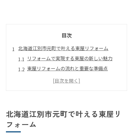
目次
北海道江別市元町で叶える東屋リフォーム
リフォームで実現する東屋の新しい魅力
東屋リフォームの流れと重要な準備点
地元のリフォーム会社の選び方と特徴
気候に強いリフォームで安心な東屋を作る
方法
リフォームで叶える快適な庭空間のポイン
北海道江別市元町で叶える東屋リ
ト
フォーム
快適な東屋へ導くリフォームの基本知識