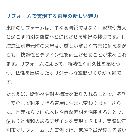
リフォームで東屋を快適に変える基本工程
知っておきたい東屋リフォームの基礎知識
リフォームで実現する東屋の新しい魅力
リフォーム計画時に注意すべきポイント集
東屋のリフォームは、単なる修繕ではなく、家族や友人
東屋リフォームの快適性向上アイデア紹介
と過ごす特別な空間へと進化させる絶好の機会です。北
リフォーム会社が提案する最適なプラン例
海道江別市元町の東屋は、厳しい寒さや雪害に耐えなが
らも、快適性とデザイン性を両立させることが求められ
リフォーム会社選びが決め手となる理由
ます。リフォームによって、断熱性や耐久性を高めつ
信頼できるリフォーム会社選びのコツ
つ、個性を反映したオリジナルな空間づくりが可能で
東屋リフォームで重視すべき業者の特徴
す。
リフォーム会社比較時のチェックポイント
たとえば、断熱材や耐雪構造を取り入れることで、冬季
地域に根ざしたリフォーム会社の強みとは
も安心して利用できる東屋に生まれ変わります。さら
リフォーム会社選びが結果に与える影響
に、地元ならではの木材や自然素材を活用することで、
耐久性重視の東屋リフォーム術を解説
温もりと調和のあるデザインを実現できます。実際に江
リフォームで実現する東屋の高耐久化方法
別市でリフォームした事例では、家族全員が集まる憩い