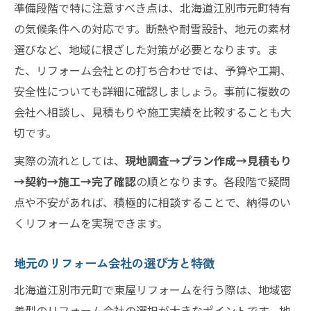
準備段階で特に注意すべき点は、北海道江別市元町特有
信頼感あるリフォーム会社の見極め方
の気候条件への対応です。断熱や耐雪設計、地元の素材
見積もり比較でわかる安心リフォームのポ
選びなど、地域に根ざした対策が必要となります。ま
イント
た、リフォーム会社との打ち合わせでは、予算や工期、
施工中のトラブルを防ぐリフォーム対策
安全性についても詳細に確認しましょう。事前に複数の
リフォームの保証制度とアフターサービス
会社へ相談し、見積もりや施工実績を比較することも大
切です。
実際の流れとしては、
現地調査→プラン作成→見積もり
→契約→施工→完了確認
の順となります。各段階で疑問
点や不安があれば、積極的に相談することで、納得のい
くリフォームを実現できます。
地元のリフォーム会社の選び方と特徴
北海道江別市元町で東屋リフォームを行う際は、地域密
着型のリフォーム会社の選択が大きなポイントです。地