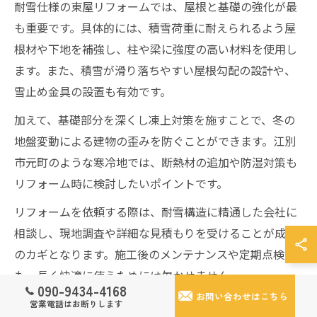
耐雪仕様の東屋リフォームでは、屋根と基礎の強化が最
も重要です。具体的には、積雪荷重に耐えられるよう屋
根材や下地を補強し、柱や梁に強度の高い材料を使用し
ます。また、積雪が滑り落ちやすい屋根勾配の設計や、
雪止め金具の設置も有効です。
加えて、基礎部分を深くし凍上対策を施すことで、冬の
地盤変動による建物の歪みを防ぐことができます。江別
市元町のような寒冷地では、断熱材の追加や防湿対策も
リフォーム時に検討したいポイントです。
リフォームを依頼する際は、耐雪構造に精通した会社に
相談し、現地調査や詳細な見積もりを受けることが成功
のカギとなります。施工後のメンテナンスや定期点検
も、長く快適に使うためには欠かせません。
090-9434-4168
お問い合わせはこちら
営業電話はお断りします
雪害を防ぐリフォーム実践アイデア