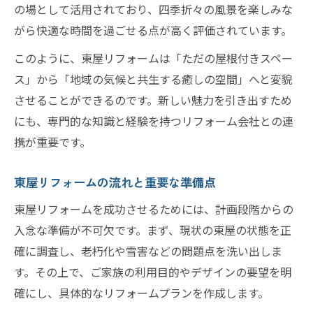
耐久性向上のためのリフォーム素材選び
の場として活用されており、四季折々の風景を楽しみな
気候対策を意識したリフォーム施工ポイン
がら快適な時間を過ごせる点が高く評価されています。
ト
このように、東屋リフォームは「ただの屋根付きスペー
東屋リフォームで長持ちさせる工夫と秘訣
ス」から「地域の気候と共生する癒しの空間」へと変貌
専門家が語る耐久性リフォームの実践例
させることができるのです。新しい魅力を引き出すため
雪に強い東屋リフォームの秘訣を紹介
にも、専門的な知識と経験を持つリフォーム会社との連
携が重要です。
リフォームで叶える雪に強い東屋の条件
耐雪仕様にするためのリフォームポイント
東屋リフォームの流れと重要な準備点
雪害を防ぐリフォーム実践アイデア
東屋リフォームを成功させるためには、計画段階からの
リフォームで重要な雪対策のチェックリス
入念な準備が不可欠です。まず、現状の東屋の状態を正
ト
確に調査し、老朽化や雪害などの問題点を洗い出しま
地域の気候に合う雪対策リフォーム仕様
す。その上で、ご家族の利用目的やデザインの要望を明
安心施工を実現するリフォームの選び方
確にし、具体的なリフォームプランを作成します。
リフォームで安心施工を実現する選択基準