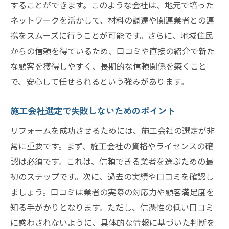
することができます。このような会社は、地元で培った
ステークホルダーと連携した計画作成の手
ネットワークを活かして、材料の調達や関連業者との連
法
携をスムーズに行うことが可能です。さらに、地域住民
リフォーム計画における予算管理の重要性
からの信頼を得ているため、口コミや直接の紹介で新た
進捗管理とフィードバックの実践方法
な顧客を獲得しやすく、長期的な信頼関係を築くこと
で、安心して任せられるという強みがあります。
リフォーム成功の鍵地元の施工会社と連携した
アウトリーチ
施工会社選定で失敗しないためのポイント
地域密着型のネットワークを活かしたアウ
トリーチ
リフォームを成功させるためには、施工会社の選定が非
常に重要です。まず、施工会社の資格やライセンスの確
施工会社との協力体制構築のステップ
認は必須です。これは、信頼できる業者を選ぶための最
成功事例に学ぶ施工会社との連携ポイント
初のステップです。次に、過去の実績や口コミを確認し
地元施工会社と共に行うプロジェクト管理
ましょう。口コミは業者の実際の対応力や顧客満足度を
信頼関係構築がもたらすリフォームの成功
知る手がかりとなります。ただし、信憑性の低い口コミ
施工会社選定で失敗しないための注意点
に惑わされないように、具体的な情報に基づいた判断を