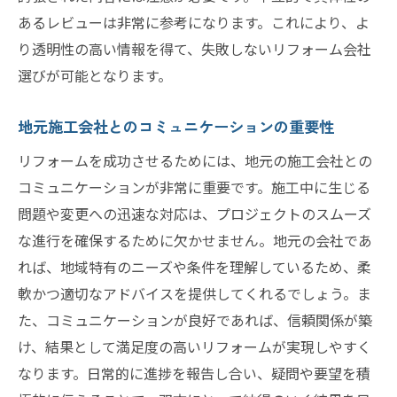
要因
あるレビューは非常に参考になります。これにより、よ
具体的な戦略事例に見るリフォームのコツ
り透明性の高い情報を得て、失敗しないリフォーム会社
現場担当者の声を活かした効果的な施策
選びが可能となります。
プロジェクトの成果を左右する現場対応の
地元施工会社とのコミュニケーションの重要性
肝
リフォーム現場からのフィードバック活用
リフォームを成功させるためには、地元の施工会社との
法
コミュニケーションが非常に重要です。施工中に生じる
問題や変更への迅速な対応は、プロジェクトのスムーズ
実際のプロジェクトで見られた成果と課題
な進行を確保するために欠かせません。地元の会社であ
効果的なリフォームを実現するためのアウトリ
れば、地域特有のニーズや条件を理解しているため、柔
ーチのポイント
軟かつ適切なアドバイスを提供してくれるでしょう。ま
効果的なアウトリーチを可能にする準備段
た、コミュニケーションが良好であれば、信頼関係が築
階
け、結果として満足度の高いリフォームが実現しやすく
顧客ニーズを満たす提案とその実行方法
なります。日常的に進捗を報告し合い、疑問や要望を積
リフォームの価値を高めるアウトリーチの