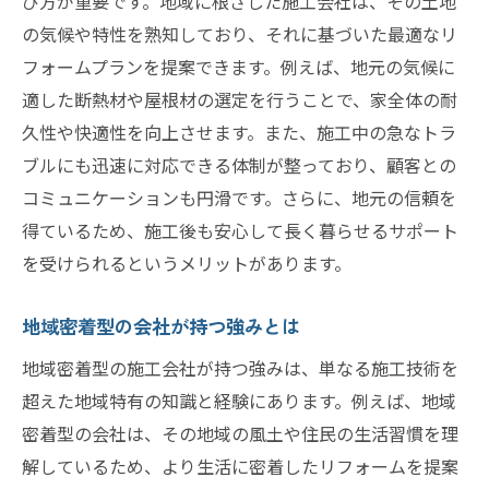
び方が重要です。地域に根ざした施工会社は、その土地
れ
の気候や特性を熟知しており、それに基づいた最適なリ
実践されている効果的なリフォーム戦略
フォームプランを提案できます。例えば、地元の気候に
失敗しないためのアウトリーチ計画の立て
適した断熱材や屋根材の選定を行うことで、家全体の耐
方
久性や快適性を向上させます。また、施工中の急なトラ
リフォームにおける顧客満足度向上の秘訣
ブルにも迅速に対応できる体制が整っており、顧客との
コミュニケーションも円滑です。さらに、地元の信頼を
先進事例から学ぶ最新のアウトリーチ手法
得ているため、施工後も安心して長く暮らせるサポート
アウトリーチ成功のためのネットワーク構
を受けられるというメリットがあります。
築
具体的なリフォーム計画を立てるためのアウト
地域密着型の会社が持つ強みとは
リーチのステップ
地域密着型の施工会社が持つ強みは、単なる施工技術を
アウトリーチ計画の初期段階での留意点
超えた地域特有の知識と経験にあります。例えば、地域
顧客ニーズに応じたアウトリーチ方法の選
密着型の会社は、その地域の風土や住民の生活習慣を理
定
解しているため、より生活に密着したリフォームを提案
地域特性を考慮した戦略的計画の立て方