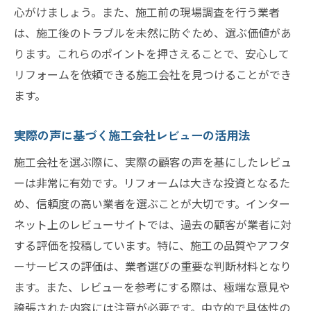
アウトリーチで失敗しないためのリフォームの
心がけましょう。また、施工前の現場調査を行う業者
秘訣
は、施工後のトラブルを未然に防ぐため、選ぶ価値があ
成功例から学ぶ失敗しないアウトリーチの
ります。これらのポイントを押さえることで、安心して
コツ
リフォームを依頼できる施工会社を見つけることができ
ます。
実例に基づくトラブル回避のポイント
顧客満足度を高めるためのコミュニケーシ
実際の声に基づく施工会社レビューの活用法
ョン術
施工会社を選ぶ際に、実際の顧客の声を基にしたレビュ
リスク管理と柔軟な対応が求められる場面
ーは非常に有効です。リフォームは大きな投資となるた
失敗事例に見る注意すべき点とその対策
め、信頼度の高い業者を選ぶことが大切です。インター
アウトリーチの成果を最大化するための工
ネット上のレビューサイトでは、過去の顧客が業者に対
夫
する評価を投稿しています。特に、施工の品質やアフタ
リフォームの現場から得たアウトリーチ戦略の
ーサービスの評価は、業者選びの重要な判断材料となり
実践例
ます。また、レビューを参考にする際は、極端な意見や
現場での実践から学ぶアウトリーチの成功
誇張された内容には注意が必要です。中立的で具体性の