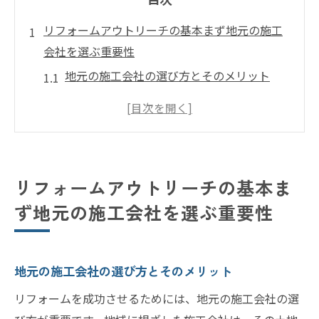
リフォームアウトリーチの基本まず地元の施工
会社を選ぶ重要性
地元の施工会社の選び方とそのメリット
地域密着型の会社が持つ強みとは
施工会社選定で失敗しないためのポイント
実際の声に基づく施工会社レビューの活用
法
リフォームアウトリーチの基本ま
地元施工会社とのコミュニケーションの重
ず地元の施工会社を選ぶ重要性
要性
信頼できる施工会社を見極めるための質問
成功事例から学ぶリフォーム戦略効率的なアウ
地元の施工会社の選び方とそのメリット
トリーチの手法とは
リフォームを成功させるためには、地元の施工会社の選
成功事例に見る効率的なアウトリーチの流