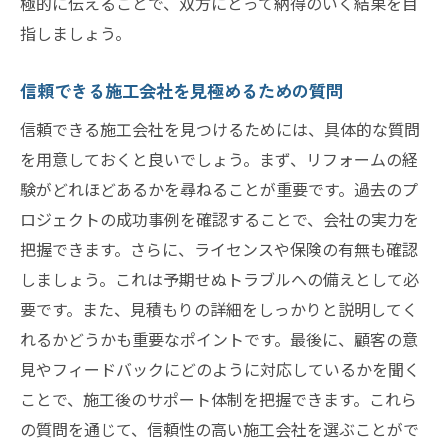
極的に伝えることで、双方にとって納得のいく結果を目
手法
指しましょう。
タイムリーな情報提供がもたらす効果
信頼できる施工会社を見極めるための質問
アウトリーチによるブランド価値の向上
成果を最大化するPDCAサイクルの活用
信頼できる施工会社を見つけるためには、具体的な質問
リフォームプロジェクトを成功に導くアウトリ
を用意しておくと良いでしょう。まず、リフォームの経
ーチの手引き
験がどれほどあるかを尋ねることが重要です。過去のプ
ロジェクトの成功事例を確認することで、会社の実力を
プロジェクト開始前の事前準備の重要性
把握できます。さらに、ライセンスや保険の有無も確認
成功へ導くためのリーダーシップの役割
しましょう。これは予期せぬトラブルへの備えとして必
プロジェクトチームとの連携強化の方法
要です。また、見積もりの詳細をしっかりと説明してく
効果的な進捗管理と課題解決の手法
れるかどうかも重要なポイントです。最後に、顧客の意
リフォームにおける顧客との信頼構築
見やフィードバックにどのように対応しているかを聞く
プロジェクト完了後のフォローアップと評
ことで、施工後のサポート体制を把握できます。これら
価
の質問を通じて、信頼性の高い施工会社を選ぶことがで