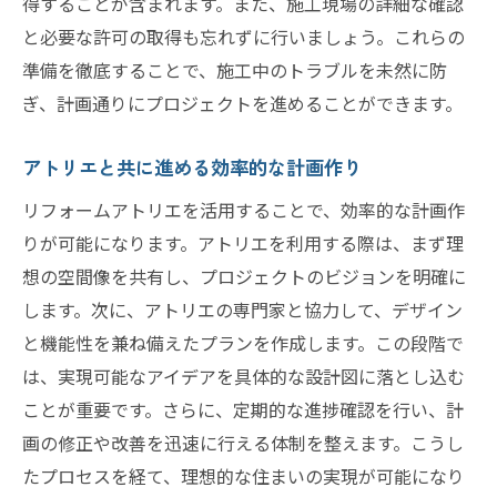
得することが含まれます。また、施工現場の詳細な確認
ステップバイステップで進めるリフォーム
と必要な許可の取得も忘れずに行いましょう。これらの
計画
準備を徹底することで、施工中のトラブルを未然に防
アトリエが提供する専門知識の活用法
ぎ、計画通りにプロジェクトを進めることができます。
クライアントの声を反映したデザイン創り
アトリエと共に進める効率的な計画作り
継続的なサポートによるプロジェクト完遂
リフォームアトリエを活用することで、効率的な計画作
りが可能になります。アトリエを利用する際は、まず理
想の空間像を共有し、プロジェクトのビジョンを明確に
します。次に、アトリエの専門家と協力して、デザイン
と機能性を兼ね備えたプランを作成します。この段階で
は、実現可能なアイデアを具体的な設計図に落とし込む
ことが重要です。さらに、定期的な進捗確認を行い、計
画の修正や改善を迅速に行える体制を整えます。こうし
たプロセスを経て、理想的な住まいの実現が可能になり