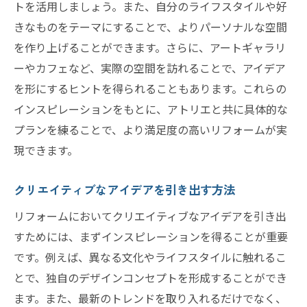
トを活用しましょう。また、自分のライフスタイルや好
健康と快適性を意識したデザインの工夫
きなものをテーマにすることで、よりパーソナルな空間
持続可能なリフォームによる環境への配慮
を作り上げることができます。さらに、アートギャラリ
ーやカフェなど、実際の空間を訪れることで、アイデア
成功するリフォームのためのアトリエ活用術
を形にするヒントを得られることもあります。これらの
アトリエとのコミュニケーションを円滑に
インスピレーションをもとに、アトリエと共に具体的な
する方法
プランを練ることで、より満足度の高いリフォームが実
リフォームプロジェクト管理のコツ
現できます。
効率的な進行を促すスケジュール管理
専門家との連携による柔軟な問題解決
クリエイティブなアイデアを引き出す方法
コストを抑えつつ質を高める工夫
リフォームにおいてクリエイティブなアイデアを引き出
アフターケアの重要性とその活用法
すためには、まずインスピレーションを得ることが重要
リフォームアトリエが提供する最新トレンドを
です。例えば、異なる文化やライフスタイルに触れるこ
取り入れる
とで、独自のデザインコンセプトを形成することができ
最新技術を活用したリフォームの魅力
ます。また、最新のトレンドを取り入れるだけでなく、