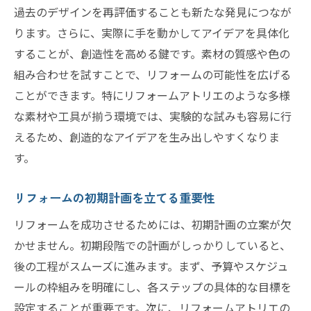
過去のデザインを再評価することも新たな発見につなが
トレンドを取り入れた空間デザインの提案
ります。さらに、実際に手を動かしてアイデアを具体化
持続可能な素材とその採用事例
することが、創造性を高める鍵です。素材の質感や色の
トレンドに敏感な空間づくりのヒント
組み合わせを試すことで、リフォームの可能性を広げる
個性を引き立てるデザイン要素
ことができます。特にリフォームアトリエのような多様
未来を見据えたリフォームアプローチ
な素材や工具が揃う環境では、実験的な試みも容易に行
創造的な空間を築くために知っておくべきリフ
えるため、創造的なアイデアを生み出しやすくなりま
ォームのポイント
す。
空間を活かすレイアウトの考え方
リフォームの初期計画を立てる重要性
リフォームで生まれる新しいライフスタイ
ル
リフォームを成功させるためには、初期計画の立案が欠
居住者の満足度を高める設計ポイント
かせません。初期段階での計画がしっかりしていると、
後の工程がスムーズに進みます。まず、予算やスケジュ
カラーコーディネートとその効果
ールの枠組みを明確にし、各ステップの具体的な目標を
機能的で美しい収納の実現方法
設定することが重要です。次に、リフォームアトリエの