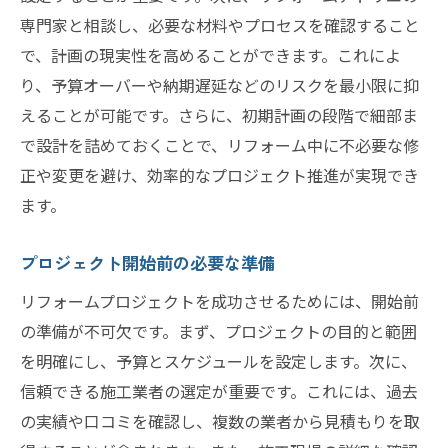
照明計画がもたらす空間の変化
専門家と相談し、必要な材料やプロセスを確認すること
リフォームプロジェクトを成功に導くヒントと
で、計画の現実性を高めることができます。これによ
実例
り、予算オーバーや納期遅延などのリスクを最小限に抑
実際の事例から学ぶ成功の秘訣
えることが可能です。さらに、初期計画の段階で細部ま
プロジェクトの進行をスムーズにする工夫
で設計を詰めておくことで、リフォーム中に不必要な修
リスクを最小限に抑えるための計画
正や変更を避け、効率的なプロジェクト推進が実現でき
プロジェクトの事前評価とその意義
ます。
リフォーム後のメンテナンス計画
プロジェクト開始前の必要な準備
顧客満足度を高めるためのフィードバック
リフォームプロジェクトを成功させるためには、開始前
活用
の準備が不可欠です。まず、プロジェクトの目的と範囲
リフォームアトリエを活用して理想の空間を作
を明確にし、予算とスケジュールを設定します。次に、
り上げる方法
信頼できる施工業者の選定が重要です。これには、過去
アトリエとの協働で理想を具体化する
の実績や口コミを確認し、複数の業者から見積もりを取
個性を活かした空間づくりのプロセス