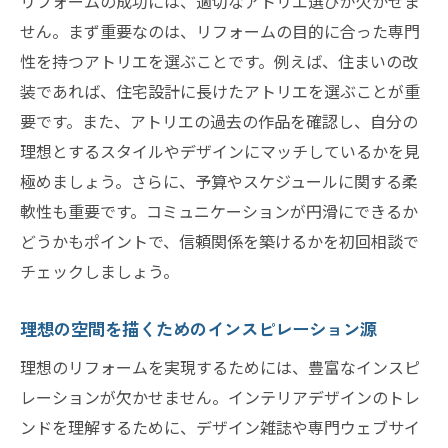
リフォームの成功には、適切なアトリエ選びが欠かせま
リフォームで空間を最大限に活用するアイ
せん。まず重要なのは、リフォームの目的に合った専門
デア
性を持つアトリエを選ぶことです。例えば、住まいの改
素材選びが与える影響とその選び方
装であれば、住宅設計に長けたアトリエを選ぶことが重
最新デザイントレンドの取り入れ方
要です。また、アトリエの過去の作品を確認し、自分の
理想とするスタイルやデザインにマッチしているかを見
実用性を考慮したデザイン計画の立て方
極めましょう。さらに、予算やスケジュールに関する柔
リフォームプロジェクトでの柔軟な対応力
軟性も重要です。コミュニケーションが円滑にできるか
家や職場のリフォームでライフスタイルを向上
どうかもポイントで、信頼関係を築けるかを初回相談で
させる方法
チェックしましょう。
暮らしに合わせたリフォームプランの考え
方
理想の空間を描くためのインスピレーション源
職場環境を改善するためのリフォームアイ
理想のリフォームを実現するためには、豊富なインスピ
デア
レーションが欠かせません。インテリアデザインのトレ
個々のニーズに応じたカスタマイズ方法
ンドを理解するために、デザイン雑誌や専門ウェブサイ
生活の質を向上させる空間設計のポイント