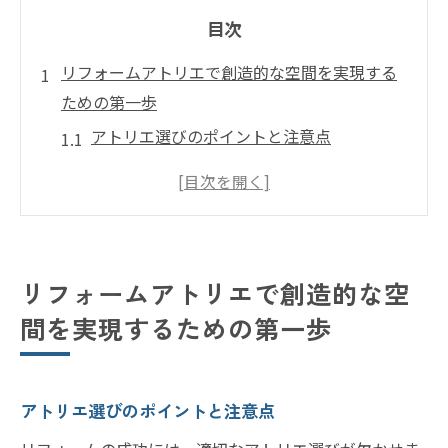
目次
リフォームアトリエで創造的な空間を実現する
ための第一歩
アトリエ選びのポイントと注意点
理想の空間を描くためのインスピレーショ
ン源
クリエイティブなアイデアを引き出す方法
リフォームの初期計画を立てる重要性
リフォームアトリエで創造的な空
プロジェクト開始前の必要な準備
間を実現するための第一歩
アトリエと共に進める効率的な計画作り
リフォームでデザイン性と機能性を両立させる
秘訣
アトリエ選びのポイントと注意点
デザインと機能のバランスを取る方法